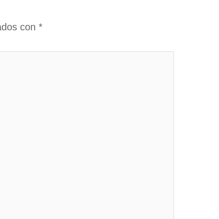
cados con
*