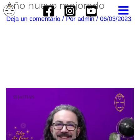
Año nuevo mejorado
Ir
Navegación
MAIN
al
de
Deja un comentario
/ Por
admin
/
06/03/2023
MEN
contenido
entradas