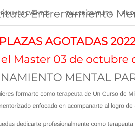
tituto Entrenamiento Me
PRÓXIMOS EVENTOS
TALLER GRATUITO
PÍL
PLAZAS AGOTADAS 202
 del Master 03 de octubre 
NAMIENTO MENTAL PA
uieres formarte como terapeuta de Un Curso de Mila
ntorizado enfocado en acompañarte al logro de e
uedas dedicarte profesionalmente como terapeuta 