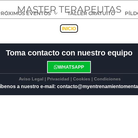
MASTER TERAPEUTAS
PRÓXIMOS EVENTOS
TALLER GRATUITO
PÍL
INICIO
Toma contacto con nuestro equipo
WHATSAPP
Aviso Legal
|
Privacidad
|
Cookies
|
Condiciones
íbenos a nuestro e-mail: contacto@myentrenamientomenta