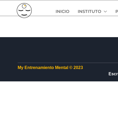
Ir
INICIO
INSTITUTO
al
contenido
My Entrenamiento Mental © 2023
Escr