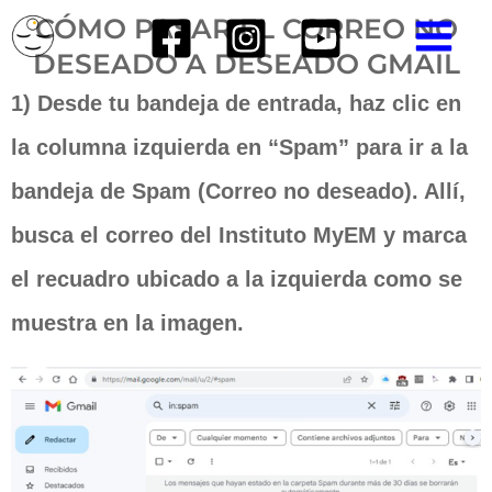
Ir
MAIN
CÓMO PASAR EL CORREO NO
DESEADO A DESEADO GMAIL
al
MEN
1) Desde tu bandeja de entrada, haz clic en
contenido
la columna izquierda en “Spam” para ir a la
bandeja de Spam (Correo no deseado). Allí,
busca el correo del Instituto MyEM y marca
el recuadro ubicado a la izquierda como se
muestra en la imagen.