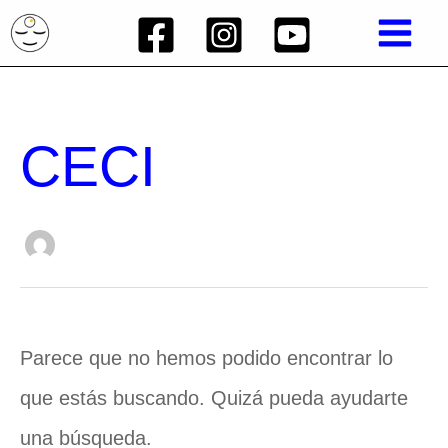
Ir
MAIN
al
MEN
contenido
Buscar
CECI
por:
Parece que no hemos podido encontrar lo
que estás buscando. Quizá pueda ayudarte
una búsqueda.