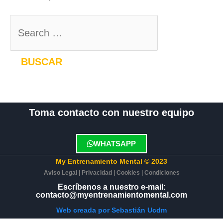
Toma contacto con nuestro equipo
WHATSAPP
My Entrenamiento Mental © 2023
Aviso Legal
|
Privacidad
|
Cookies
|
Condiciones
Escríbenos a nuestro e-mail:
contacto@myentrenamientomental.com​
Web creada por Sebastián Ucdm