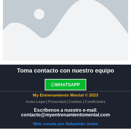
Toma contacto con nuestro equipo
WHATSAPP
My Entrenamiento Mental © 2023
Aviso Legal
|
Privacidad
|
Cookies
|
Condiciones
Escríbenos a nuestro e-mail:
contacto@myentrenamientomental.com​
Web creada por Sebastián Ucdm