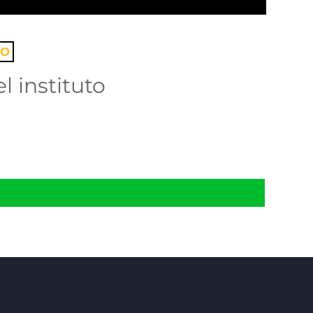
IO
l instituto