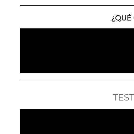
¿QUÉ 
TES